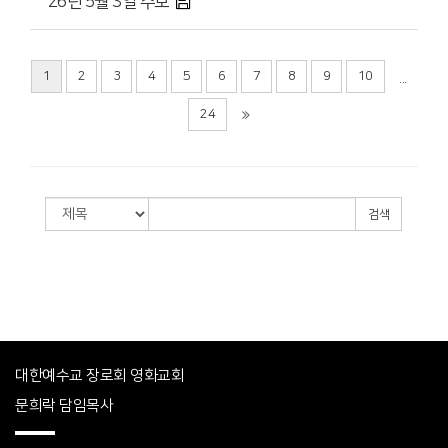
'26년 5월 3일 주보
1
2
3
4
5
6
7
8
9
10
...
24
검색
대한예수교 장로회 영화교회
문희락 담임목사