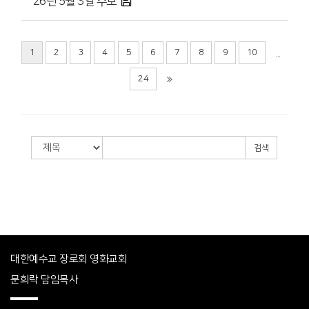
'26년 5월 3일 주보
1
2
3
4
5
6
7
8
9
10
...
24
검색
대한예수교 장로회 영화교회
문희락 담임목사