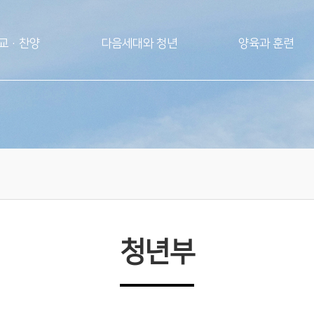
교·찬양
다음세대와 청년
양육과 훈련
청년부