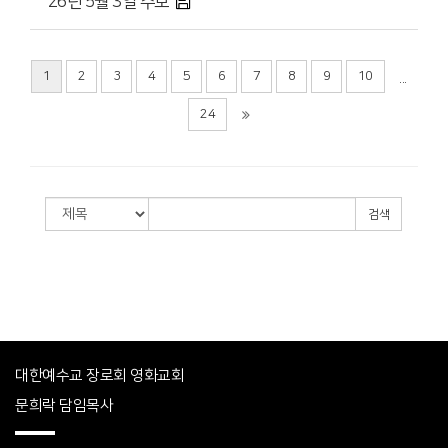
'26년 5월 3일 주보
1
2
3
4
5
6
7
8
9
10
...
24
검색
대한예수교 장로회 영화교회
문희락 담임목사