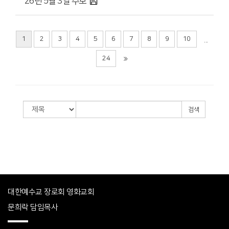
'26년 5월 3일 주보
1
2
3
4
5
6
7
8
9
10
...
24
검색
대한예수교 장로회 영화교회
문희락 담임목사