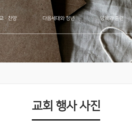
교·찬양
다음세대와 청년
양육과 훈련
교회 행사 사진