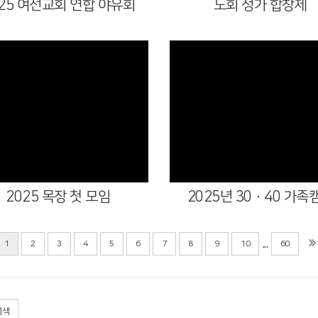
025 여선교회 연합 야유회
노회 성가 합창제
Views
Views
2025 목장 첫 모임
2025년 30·40 가족
...
1
2
3
4
5
6
7
8
9
10
60
검색